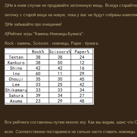
2)Ни в коем случае не продавайте заточенную вещь. Всегда старайт
заточку с старой вещи на новую, пока у вас не будут собраны компле
3)Не забывайте про очищение!
4)Рейтинг игры "Камень-Ножницы-Бумага":
Rock - камень, Scissors - ножницы, Paper - бумага.
Все рейтинги составлены путем многих игр. Как мы видим, шанс что 
всех. Соответственно постараемся не сильно часто ставить ножницы. 