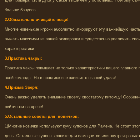
Для примера, сила духа у Саске выше чем у остальных. Поэтому сам
больше бонусов.
2.Обязательно очищайте вещи!
Многие новенькие игроки абсолютно игнорируют эту важнейшую част
выжать максимум из вашей экипировки и существенно увеличить сво
характеристики.
3.Практика чакры:
Практика чакры повышает не только характеристики вашего главного 
всей команды. Но в практике все зависит от вашей удачи!
4.Призыв Зверя:
Очень важно уделять внимание своему хвостатому питомцу! Особенно
рейтингом на арене!
5:Остальные советы для новичков:
1)Многие новички используют кучу купонов для Рамена. Не стоит этого
день. Остальные купоны храните для самоцветов или внутреигровых 