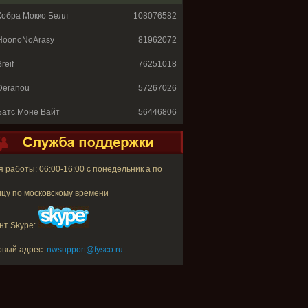
Кобра Мокко Белл
108076582
HoonoNoArasy
81962072
reif
76251018
Deranou
57267026
Батс Моне Вайт
56446806
 работы: 06:00-16:00 с понедельник а по
цу по московскому времени
нт Skype:
овый адрес:
nwsupport@fysco.ru