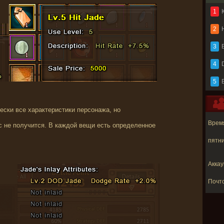
1
2
3
B
4
5
ски все характеристики персонажа, но
Время
с не получится. В каждой вещи есть определенное
пятни
Аккау
Почт