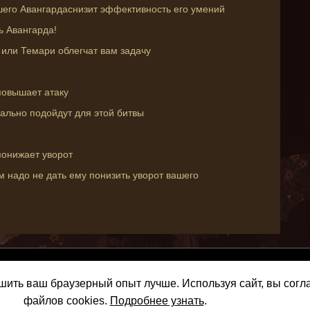
шего Авангардаснизит эффективность его умений
ь Авангарда!
или Темари облегчат вам задачу
повышает атаку
ально подойдут для этой битвы
понижает уворот
м надо не дать ему понизить уворот вашего
About Us
Terms of 
чшить ваш браузерный опыт лучше. Используя сайт, вы сог
Copyright 2014-2021 Fortu
файлов cookies.
Подробнее узнать
.