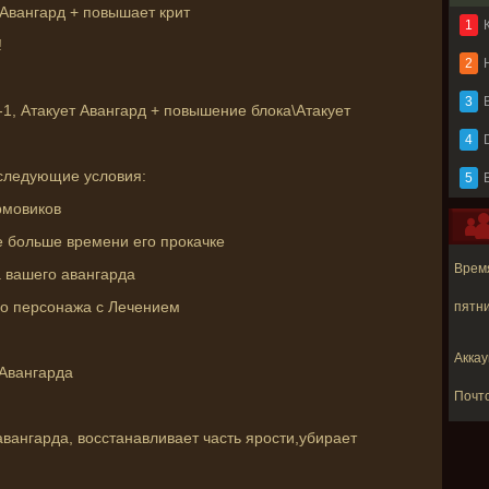
 Авангард + повышает крит
1
!
2
3
B
1, Атакует Авангард + повышение блока\Атакует
4
 следующие условия:
5
рмовиков
е больше времени его прокачке
Время
а вашего авангарда
го персонажа с Лечением
пятни
Аккау
 Авангарда
Почт
вангарда, восстанавливает часть ярости,убирает