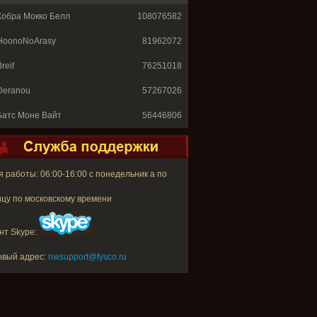
Кобра Мокко Белл
108076582
HoonoNoArasy
81962072
reif
76251018
Deranou
57267026
Батс Моне Вайт
56446806
 работы: 06:00-16:00 с понедельник а по
цу по московскому времени
нт Skype:
овый адрес:
nwsupport@fysco.ru