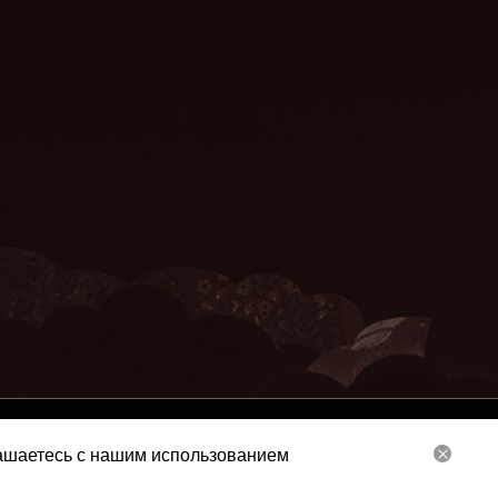
Service
Privacy Policy
Contact Us
лашаетесь с нашим использованием
ne Game Limited. All Rights Reserved